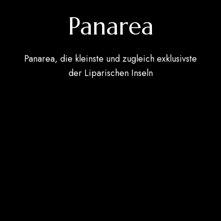
Panarea
Panarea, die kleinste und zugleich exklusivste
der Liparischen Inseln