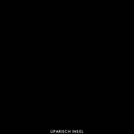
LIPARISCH INSEL